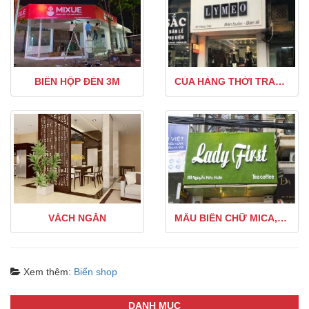
BIỂN HỘP ĐÈN 3M
CỦA HÀNG THỜI TRANG
VÁCH NGĂN
MẪU BIỂN CHỮ MICA, NỀN CỎ
Xem thêm:
Biển shop
DANH MỤC