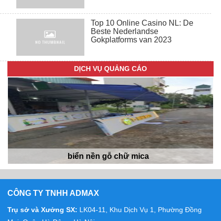
Top 10 Online Casino NL: De
Beste Nederlandse
Gokplatforms van 2023
Biển nền alu SK
DỊCH VỤ QUẢNG CÁO
biển nền gỗ chữ mica
CÔNG TY TNHH ADMAX
Trụ sở và Xưởng SX:
LK04-11, Khu Dịch Vụ 1, Phường Đồng