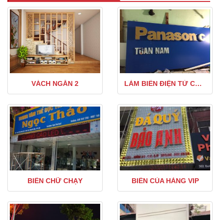
VÁCH NGĂN 2
LÀM BIỂN ĐIỆN TỬ CHỮ CHẠY GIÁ RẺ
BIỂN CHỮ CHẠY
BIỂN CỦA HÀNG VIP