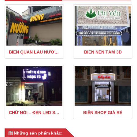
BIỂN QUÁN LẨU NƯỚNG
BIỂN NỀN TẤM 3D
CHỮ NỔI – ĐÈN LED SÁNG
BIỂN SHOP GIÁ RẺ
Những sản phẩm khác: