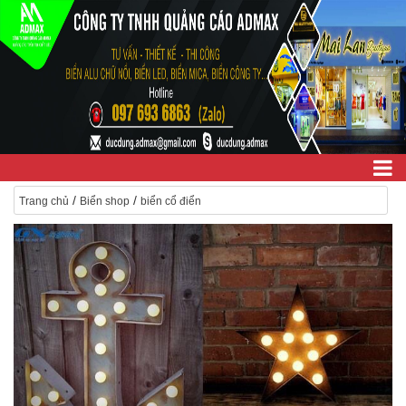
/
/
Trang chủ
Biển shop
biển cổ điển