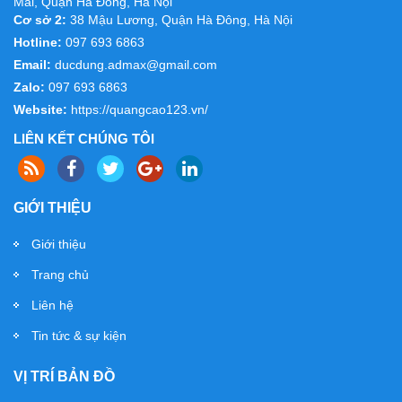
Mai, Quận Hà Đông, Hà Nội
Cơ sở 2:
38 Mậu Lương, Quận Hà Đông, Hà Nội
Hotline:
097 693 6863
Biển vẫy giá rẻ
Email:
ducdung.admax@gmail.com
Zalo:
097 693 6863
Website:
https://quangcao123.vn/
LIÊN KẾT CHÚNG TÔI
GIỚI THIỆU
Biển Hộp Đèn 3M
Giới thiệu
Trang chủ
Liên hệ
Tin tức & sự kiện
VỊ TRÍ BẢN ĐỒ
biển nền alu, chữ nổi đẹp