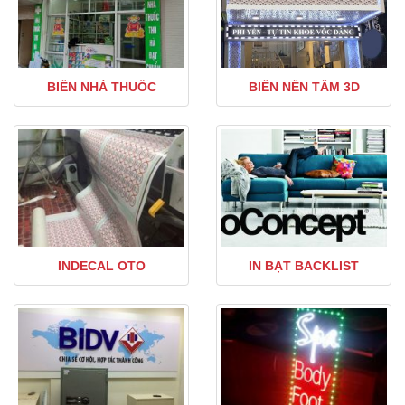
BIỂN NHÀ THUỐC
BIỂN NỀN TẤM 3D
INDECAL OTO
IN BẠT BACKLIST