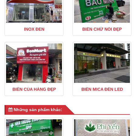
INOX ĐEN
BIỂN CHỮ NỔI ĐẸP
BIỂN CỦA HÀNG ĐẸP
BIỂN MICA ĐÈN LED
Những sản phẩm khác: