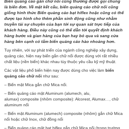
Biển quảng cáo gắn chữ nổi cũng thường được gọi chung
là biển đơn. Về mặt kết cấu, biển quảng cáo chữ nổi cũng
giống hình thức Biển quảng cáo bạt hiflex hoặc cũng có thể
được tạo hình cho thêm phần sinh động cũng như nhằm
truyền tải sự chuyên của bạn tới sự quan sát trực tiếp của
khách hàng. Điều này cũng có thể dẫn tới quyết định khách
hàng bước và gian hàng của bạn hay bỏ qua và sang cửa
hàng bên cạnh có tấm biển quảng cáo hào nhoáng hơn.
Tuy nhiên, với sự phát triển của ngành công nghiệp xây dựng,
quảng cáo, hiện nay biển gắn chữ nổi được dùng với rất nhiều
chất liệu (nền biển) khác nhau tùy thuộc yêu cầu kỹ mỹ thuật.
Các vật liệu phổ biến hiện nay được dùng cho việc làm
biển
quảng cáo chữ nổi
như sau:
– Biển mặt Mica gắn chữ Mica nổi.
– Biển quảng cáo mặt Aluminum (alumech, alu,
alumax) composite (nhôm composite): Alcorest, Alumax…, chữ
aluminum nổi
– Biển mặt Aluminum (alumech) composite (nhôm) gắn chữ Mica
nổi hoặc chữ Inox, chữ đồng nổi
– Biển quảng cáo mặt bạt hiflex gắn chữ Mica nổi (trong trường