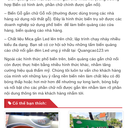
hợp Biển có hình ảnh, phần chữ chính được gắn nổi).
– Biển Gỗ gắn chữ Gỗ nổi (thường được dùng trong các nhà
hàng sử dụng nội thất gỗ). Đây là hình thức biển trụ sở được các
doanh nghiệp sử dụng phổ biến để làm biển quảng cáo cửa
hàng, biển quảng cáo nhà hàng.
– Chất liệu Mica gắn Led lên trên chữ, lập trình chạy nháy nhiều
kiểu đa dạng. Bạn sẽ có cơ hội sở hữu những tấm biển quảng
cáo chữ nổi gắn đèn Led ưng ý nhất tại Quangcao123.vn
Ngoài các hình thức phổ biến trên, biển quảng cáo gắn chữ nổi
còn được thực hiện bằng nhiều hình thức khác, nhằm tăng
cường hiệu quả thẩm mỹ. Chúng tôi luôn tư vấn cho khách hàng
của mình với những lưu ý rằng nền biển nên làm chất liệu có độ
bóng thấp hoặc hơi mờ hơn để nhường sự long lanh, bóng bẩy
và nổi bật cho các phần chữ nổi được gắn lên nhằm làm rõ phần
nội dung thông tin mà khách hàng nhắm tới.
Có thể bạn thích: