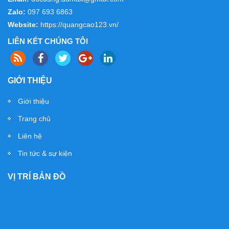
Zalo:
097 693 6863
Website:
https://quangcao123.vn/
LIÊN KẾT CHÚNG TÔI
GIỚI THIỆU
biển nền alu, chữ nổi đẹp
Giới thiệu
Trang chủ
Liên hệ
Tin tức & sự kiện
VỊ TRÍ BẢN ĐỒ
biển chữ alu