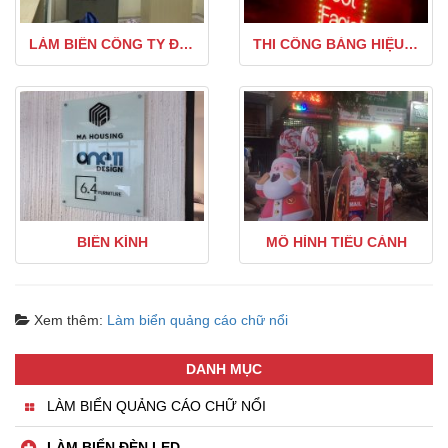
LÀM BIỂN CÔNG TY ĐẸP
THI CÔNG BẢNG HIỆU GIÁ RẺ TẠI HÀ NỘI
BIỂN KÍNH
MÔ HÌNH TIỂU CẢNH
Xem thêm:
Làm biển quảng cáo chữ nổi
DANH MỤC
LÀM BIỂN QUẢNG CÁO CHỮ NỔI
LÀM BIỂN ĐÈN LED