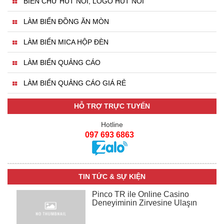
BIỂN CHỮ HÚT NỔI, LOGO HÚT NỔI
LÀM BIỂN ĐỒNG ĂN MÒN
LÀM BIỂN MICA HỘP ĐÈN
LÀM BIỂN QUẢNG CÁO
LÀM BIỂN QUẢNG CÁO GIÁ RẺ
HỖ TRỢ TRỰC TUYẾN
Hotline
097 693 6863
TIN TỨC & SỰ KIỆN
Pinco TR ile Online Casino
Deneyiminin Zirvesine Ulaşın