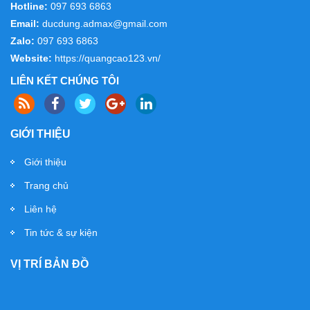
Hotline:
097 693 6863
Biển vẫy giá rẻ
Email:
ducdung.admax@gmail.com
Zalo:
097 693 6863
Website:
https://quangcao123.vn/
LIÊN KẾT CHÚNG TÔI
GIỚI THIỆU
Biển Hộp Đèn 3M
Giới thiệu
Trang chủ
Liên hệ
Tin tức & sự kiện
VỊ TRÍ BẢN ĐỒ
biển nền alu, chữ nổi đẹp