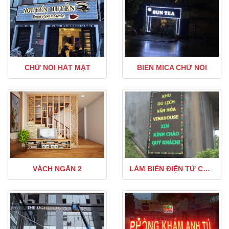
CHỮ NỔI HẮT MẶT
BIỂN MICA CHỮ NỔI
VÁCH NGĂN 2
LÀM BIỂN ĐIỆN TỬ CHỮ CHẠY