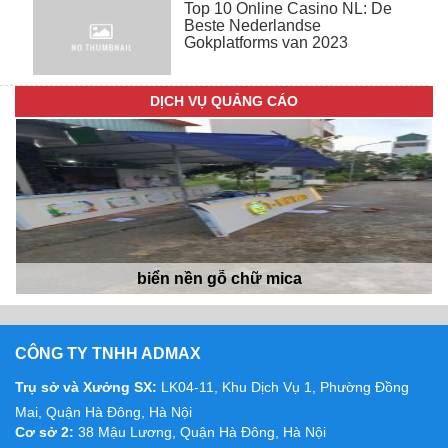
Top 10 Online Casino NL: De
Beste Nederlandse
Gokplatforms van 2023
Biển nền alu SK
DỊCH VỤ QUẢNG CÁO
biển nền gỗ chữ mica
CÔNG TY TNHH ADMAX
Trụ sở và Xưởng SX:
LK04-11, Khu Dịch Vụ 1, Phường Đồng
Mai, Quận Hà Đông, Hà Nội
Cơ sở 2:
38 Mậu Lương, Quận Hà Đông, Hà Nội