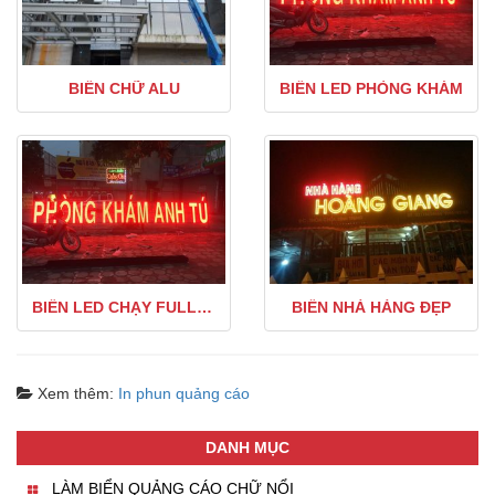
BIỂN CHỮ ALU
BIỂN LED PHÒNG KHÁM
BIỂN LED CHẠY FULL CHỮ
BIỂN NHÀ HÀNG ĐẸP
Xem thêm:
In phun quảng cáo
DANH MỤC
LÀM BIỂN QUẢNG CÁO CHỮ NỔI