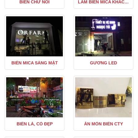
BIỂN CHỮ NỔI
LÀM BIỂN MICA KHẮC ÂM BẢN
BIỂN MICA SÁNG MẶT
GƯƠNG LED
BIỂN LÁ, CỎ ĐẸP
ĂN MÒN BIỂN CTY