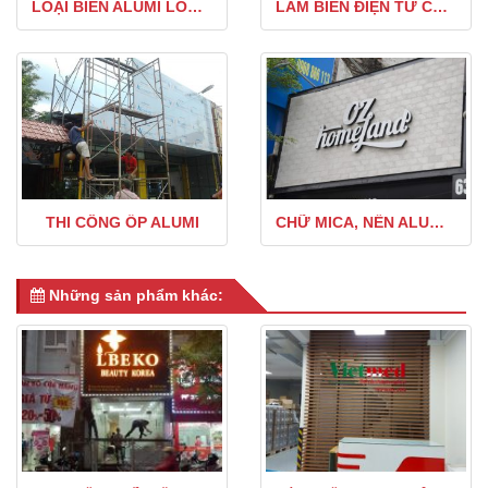
LOẠI BIỂN ALUMI LOẠI 1
LÀM BIỂN ĐIỆN TỬ CHỮ CHẠY GIÁ RẺ
THI CÔNG ỐP ALUMI
CHỮ MICA, NỀN ALUMI NGOÀI TRỜI
Những sản phẩm khác: