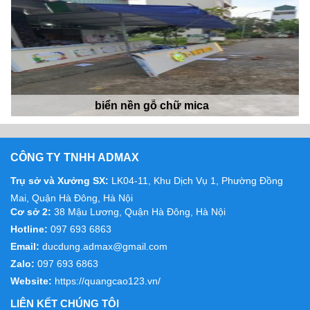
biển nền gỗ chữ mica
CÔNG TY TNHH ADMAX
Trụ sở và Xưởng SX:
LK04-11, Khu Dịch Vụ 1, Phường Đồng
Mai, Quận Hà Đông, Hà Nội
Cơ sở 2:
38 Mậu Lương, Quận Hà Đông, Hà Nội
Hotline:
097 693 6863
Biển vẫy giá rẻ
Email:
ducdung.admax@gmail.com
Zalo:
097 693 6863
Website:
https://quangcao123.vn/
LIÊN KẾT CHÚNG TÔI