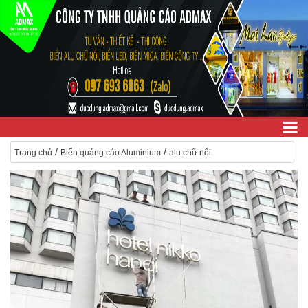
/
/
Trang chủ
Biển quảng cáo Aluminium
alu chữ nổi